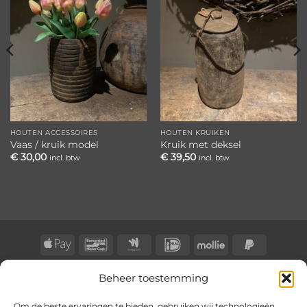
aan
aan
verlanglijst
verlanglijst
HOUTEN ACCESSOIRES
HOUTEN KRUIKEN
Vaas / kruik model
Kruik met deksel
€
30,00
€
39,50
incl. btw
incl. btw
Apple
Bancontact
Google
IDeal
Mollie
PayPal
Pay
Wallet
2
BLOG
CONTACT
KLACHTENREGELING
Beheer toestemming
Copyright 2026 ©
BongersOnline
Om de beste ervaringen te bieden, gebruiken wij technologieën