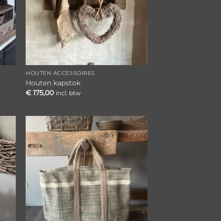
HOUTEN ACCESSOIRES
Houten kapstok
€
175,00
incl. btw
gen
Toevoegen
aan
ijst
verlanglijst