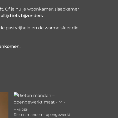
dt
. Of je nu je woonkamer, slaapkamer
altijd iets bijzonders
.
 de gastvrijheid en de warme sfeer die
menkomen.
gen
Toevoegen
MANDEN
aan
Rieten manden – opengewerkt
ijst
verlanglijst