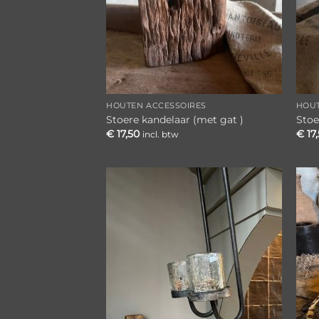
HOUTEN ACCESSOIRES
HOUT
Stoere kandelaar (met gat )
Stoe
€
17,50
€
17
incl. btw
Toevoegen
aan
verlanglijst