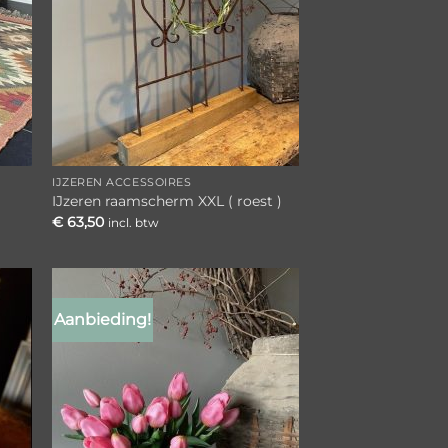
IJZEREN ACCESSOIRES
IJzeren raamscherm XXL ( roest )
€
63,50
incl. btw
Aanbieding!
gen
Toevoegen
aan
ijst
verlanglijst