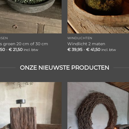
NSEN
WINDLICHTEN
s groen 20 cm of 30 cm
Windlicht 2 maten
Prijsklasse:
Prijsklasse:
,50
-
€
21,50
€
39,95
-
€
41,50
incl. btw
incl. btw
€ 14,50
€ 39,95
tot
tot
€ 21,50
€ 41,50
ONZE NIEUWSTE PRODUCTEN
Toevoegen
Toevoe
aan
aan
verlanglijst
verlangl