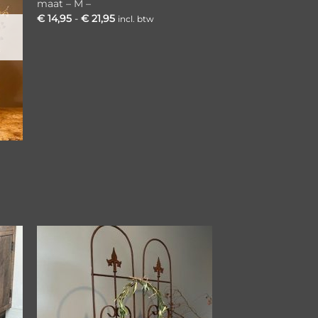
maat – M –
Prijsklasse:
€
14,95
-
€
21,95
incl. btw
€ 14,95
tot
€ 21,95
gen
Toevoegen
aan
ijst
verlanglijst