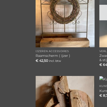
IJZEREN ACCESSOIRES
VERL
Zwar
Raamscherm ( ijzer )
& sti
€
42,50
incl. btw
€
64
KUN
Toevoegen
Kun
aan
€
8,
verlanglijst