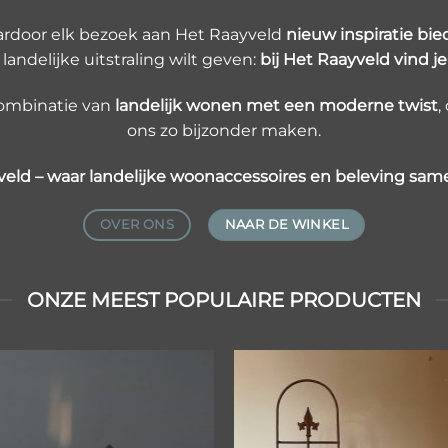
aardoor elk bezoek aan Het Raayveld
nieuw inspiratie bie
 landelijke uitstraling wilt geven:
bij Het Raayveld vind je 
combinatie van
landelijk wonen met een moderne twist
,
ons zo bijzonder maken.
veld – waar landelijke woonaccessoires en beleving sa
OVER ONS
NAAR DE WINKEL
ONZE MEEST POPULAIRE PRODUCTEN
Toevoegen
Toevoe
aan
aan
verlanglijst
verlangl