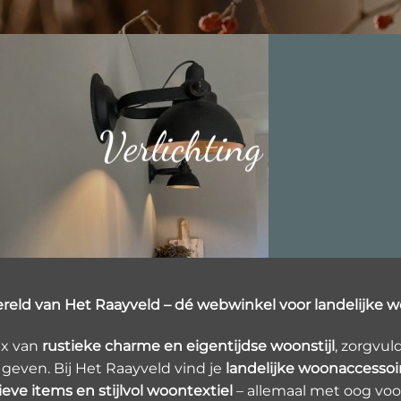
Verlichting
reld van Het Raayveld – dé webwinkel voor landelijke w
ix van
rustieke charme en eigentijdse woonstijl
, zorgvu
 geven. Bij Het Raayveld vind je
landelijke woonaccessoir
ieve items en stijlvol woontextiel
– allemaal met oog voor 