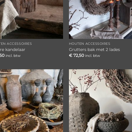
EN ACCESSOIRES
HOUTEN ACCESSOIRES
re kandelaar
Grutters bak met 2 lades
,50
€
72,50
incl. btw
incl. btw
Toevoegen
Toevoe
aan
aan
verlanglijst
verlangl