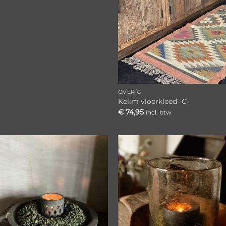
OVERIG
Kelim vloerkleed -C-
€
74,95
incl. btw
Toevoegen
Toevoe
aan
aan
verlanglijst
verlangl