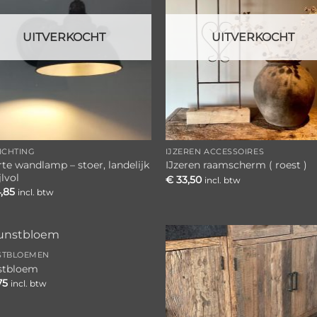
UITVERKOCHT
UITVERKOCHT
ICHTING
IJZEREN ACCESSOIRES
te wandlamp – stoer, landelijk
IJzeren raamscherm ( roest )
jlvol
€
33,50
incl. btw
,85
incl. btw
STBLOEMEN
Toevoegen
Toevoe
stbloem
aan
aan
75
incl. btw
verlanglijst
verlangl