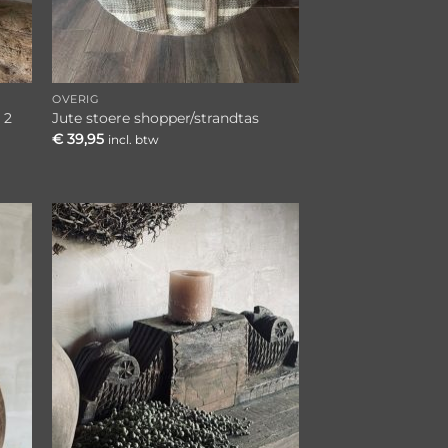
OVERIG
 2
Jute stoere shopper/strandtas
€
39,95
incl. btw
gen
Toevoegen
aan
ijst
verlanglijst