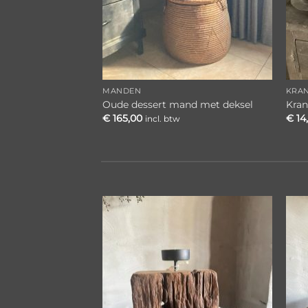
MANDEN
KRA
Oude dessert mand met deksel
Kran
€
165,00
€
14
incl. btw
Toevoegen
aan
verlanglijst