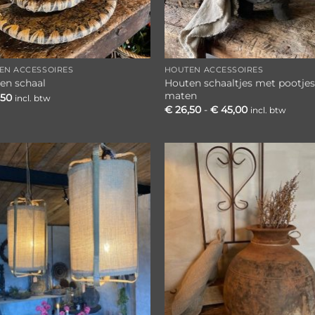
EN ACCESSOIRES
HOUTEN ACCESSOIRES
Houten schaaltjes met pootjes
en schaal
maten
,50
incl. btw
Prijsklasse:
€
26,50
-
€
45,00
incl. btw
€ 26,50
tot
€ 45,00
Toevoegen
Toevoe
aan
aan
verlanglijst
verlangl