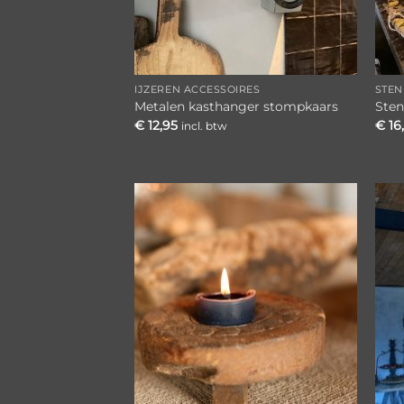
IJZEREN ACCESSOIRES
STEN
Metalen kasthanger stompkaars
Sten
€
12,95
€
16
incl. btw
Toevoegen
aan
verlanglijst