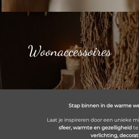
Woonaccessoires
Stap binnen in de warme we
Laat je inspireren door een unieke m
sfeer, warmte en gezelligheid
te
verlichting, decorat