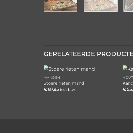
GERELATEERDE PRODUCT
MANDEN
HOUT
Toevoegen
Stoere rieten mand
Kand
aan
€
87,95
€
55
incl. btw
verlanglijst