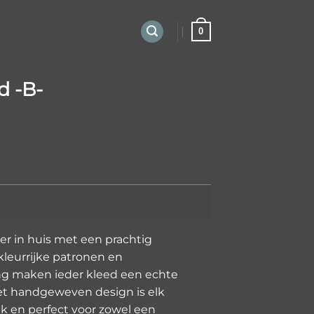
0
d -B-
er in huis met een prachtig
kleurrijke patronen en
ing maken ieder kleed een echte
het handgeweven design is elk
ek en perfect voor zowel een