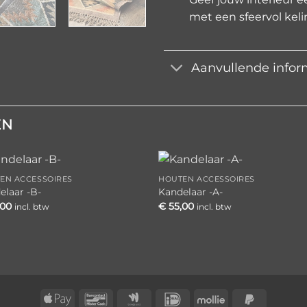
met een sfeervol keli
Aanvullende infor
EN
EN ACCESSOIRES
HOUTEN ACCESSOIRES
Toevoegen
Toevoe
elaar -B-
Kandelaar -A-
aan
aan
,00
€
55,00
incl. btw
incl. btw
verlanglijst
verlangli
Apple
Bancontact
Google
IDeal
Mollie
PayPal