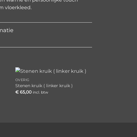
m vloerkleed.
matie
OVERIG
HOUTEN ACCESSOIR
gen
Toevoegen
Stenen kruik ( linker kruik )
Grutters bak in de 
aan
€
65,00
€
55,00
incl. btw
incl. btw
jst
verlanglijst