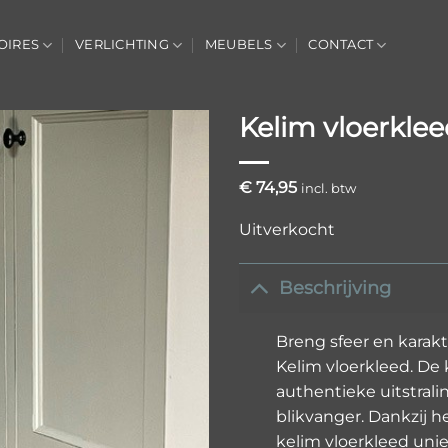
OIRES
VERLICHTING
MEUBELS
CONTACT
Kelim vloerklee
Toevoegen
€
74,95
incl. btw
aan
verlanglijst
Uitverkocht
Beschrijving
Breng sfeer en karakt
Kelim vloerkleed. De 
authentieke uitstral
blikvanger. Dankzij 
kelim vloerkleed uni