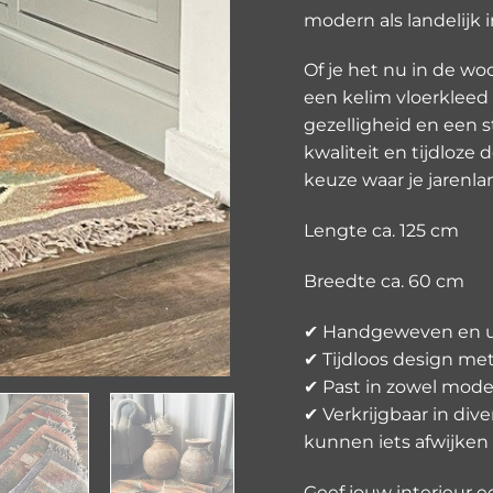
modern als landelijk i
Of je het nu in de wo
een kelim vloerkleed 
gezelligheid en een sti
kwaliteit en tijdloz
keuze waar je jarenla
Lengte ca. 125 cm
Breedte ca. 60 cm
✔ Handgeweven en 
✔ Tijdloos design met
✔ Past in zowel moder
✔ Verkrijgbaar in div
kunnen iets afwijken 
Geef jouw interieur 