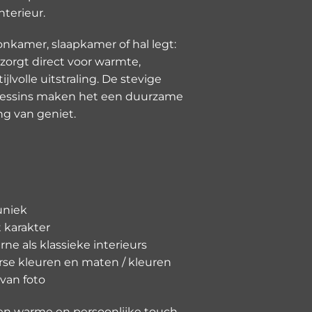
nterieur.
onkamer, slaapkamer of hal legt:
zorgt direct voor warmte,
jlvolle uitstraling. De stevige
e dessins maken het een duurzame
ng van geniet.
uniek
 karakter
ne als klassieke interieurs
erse kleuren en maten / kleuren
van foto
een warme en persoonlijke touch