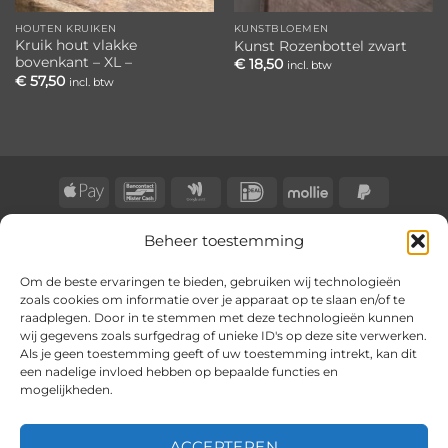
HOUTEN KRUIKEN
KUNSTBLOEMEN
Kruik hout vlakke
Kunst Rozenbottel zwart
bovenkant – XL –
€
18,50
incl. btw
€
57,50
incl. btw
Apple
Bancontact
Google
IDeal
Mollie
PayPal
Pay
Wallet
2
BLOG
CONTACT
KLACHTENREGELING
Beheer toestemming
Copyright 2026 ©
BongersOnline
Om de beste ervaringen te bieden, gebruiken wij technologieën
zoals cookies om informatie over je apparaat op te slaan en/of te
raadplegen. Door in te stemmen met deze technologieën kunnen
wij gegevens zoals surfgedrag of unieke ID's op deze site verwerken.
Als je geen toestemming geeft of uw toestemming intrekt, kan dit
een nadelige invloed hebben op bepaalde functies en
mogelijkheden.
ACCEPTEREN