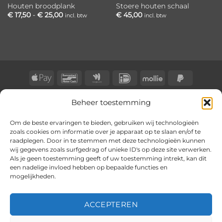
Houten broodplank
Stoere houten schaal
Prijsklasse:
€
17,50
-
€
25,00
€
45,00
incl. btw
incl. btw
€ 17,50
tot
€ 25,00
Apple
Bancontact
Google
IDeal
Mollie
PayPal
Pay
Wallet
2
BLOG
CONTACT
KLACHTENREGELING
Beheer toestemming
Copyright 2026 ©
BongersOnline
Om de beste ervaringen te bieden, gebruiken wij technologieën
zoals cookies om informatie over je apparaat op te slaan en/of te
raadplegen. Door in te stemmen met deze technologieën kunnen
wij gegevens zoals surfgedrag of unieke ID's op deze site verwerken.
Als je geen toestemming geeft of uw toestemming intrekt, kan dit
een nadelige invloed hebben op bepaalde functies en
mogelijkheden.
ACCEPTEREN