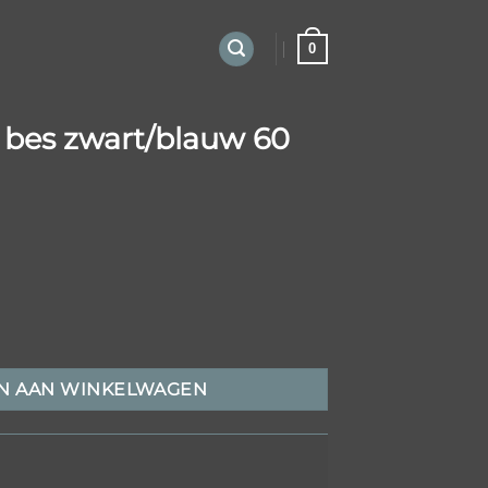
0
 bes zwart/blauw 60
uw 60 cm aantal
N AAN WINKELWAGEN