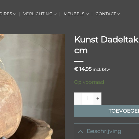
OIRES
VERLICHTING
MEUBELS
CONTACT
Kunst Dadeltak
cm
Toevoegen
aan
verlanglijst
€
14,95
incl. btw
Op voorraad
Kunst Dadeltak bes zwart/bla
TOEVOEGE
Beschrijving