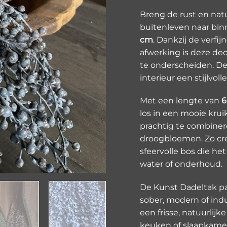
Breng de rust en nat
buitenleven naar bi
cm
. Dankzij de verf
afwerking is deze dec
te onderscheiden. De
interieur een stijlvoll
Met een lengte van
6
los in een mooie krui
prachtig te combine
droogbloemen. Zo cre
sfeervolle bos die het
water of onderhoud.
De Kunst Dadeltak pas
sober, modern of indu
een frisse, natuurlijk
keuken of slaapkamer.