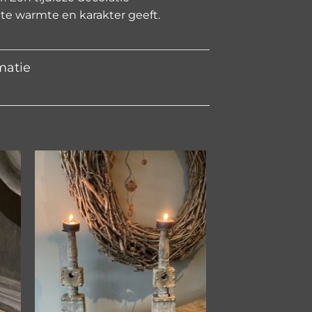
te warmte en karakter geeft.
matie
gen
Toevoegen
aan
jst
verlanglijst