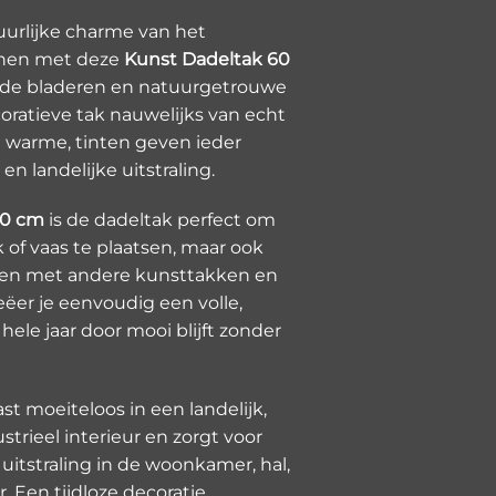
uurlijke charme van het
nnen met deze
Kunst Dadeltak 60
ijnde bladeren en natuurgetrouwe
oratieve tak nauwelijks van echt
 warme, tinten geven ieder
e en landelijke uitstraling.
0 cm
is de dadeltak perfect om
k of vaas te plaatsen, maar ook
ren met andere kunsttakken en
ëer je eenvoudig een volle,
 hele jaar door mooi blijft zonder
t moeiteloos in een landelijk,
strieel interieur en zorgt voor
e uitstraling in de woonkamer, hal,
 Een tijdloze decoratie