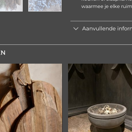
waarmee je elke ruim
Aanvullende infor
EN
Toevoegen
Toevoe
aan
aan
verlanglijst
verlangli