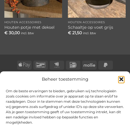
HOUTEN ACCESSOIRES
HOUTEN ACCESSOIRES
Houten potje met deksel
Schaaltje op voet grijs
€
30,00
€
21,50
incl. btw
incl. btw
Apple
Bancontact
Google
IDeal
Mollie
PayPal
Pay
Wallet
2
BLOG
CONTACT
KLACHTENREGELING
Beheer toestemming
Copyright 2026 ©
BongersOnline
Om de beste ervaringen te bieden, gebruiken wij technologieën
zoals cookies om informatie over je apparaat op te slaan en/of te
raadplegen. Door in te stemmen met deze technologieën kunnen
wij gegevens zoals surfgedrag of unieke ID's op deze site verwerken.
Als je geen toestemming geeft of uw toestemming intrekt, kan dit
een nadelige invloed hebben op bepaalde functies en
mogelijkheden.