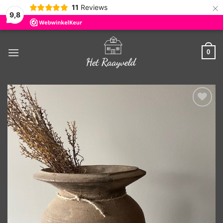
×
11
Reviews
9,8
Ga
naar
0
inhoud
Toevoegen
aan
verlanglijst