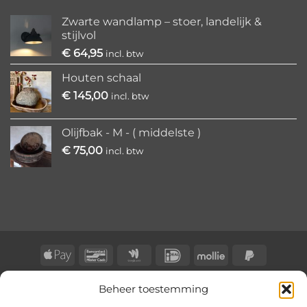
Zwarte wandlamp – stoer, landelijk &
stijlvol
€
64,95
incl. btw
Houten schaal
€
145,00
incl. btw
Olijfbak - M - ( middelste )
€
75,00
incl. btw
Apple
Bancontact
Google
IDeal
Mollie
PayPal
Pay
Wallet
2
BLOG
CONTACT
KLACHTENREGELING
Beheer toestemming
Copyright 2026 ©
BongersOnline