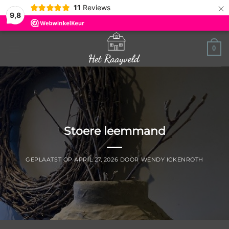
×
11
Reviews
9,8
Ga
0
naar
inhoud
Stoere leemmand
GEPLAATST OP
APRIL 27, 2026
DOOR
WENDY ICKENROTH