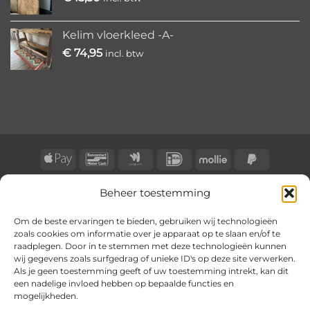
Kelim vloerkleed -A-
€
74,95
incl. btw
Apple
Bancontact
Google
IDeal
Mollie
PayPal
Pay
Wallet
2
BLOG
CONTACT
KLACHTENREGELING
Beheer toestemming
Copyright 2026 ©
BongersOnline
Om de beste ervaringen te bieden, gebruiken wij technologieën
zoals cookies om informatie over je apparaat op te slaan en/of te
raadplegen. Door in te stemmen met deze technologieën kunnen
wij gegevens zoals surfgedrag of unieke ID's op deze site verwerken.
Als je geen toestemming geeft of uw toestemming intrekt, kan dit
een nadelige invloed hebben op bepaalde functies en
mogelijkheden.