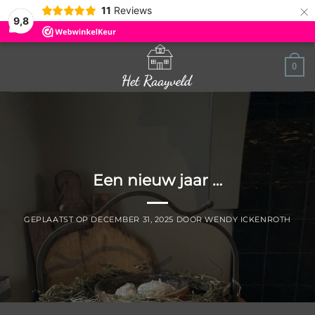
×
11
Reviews
9,8
Ga
0
naar
inhoud
Een nieuw jaar …
GEPLAATST OP
DECEMBER 31, 2025
DOOR
WENDY ICKENROTH