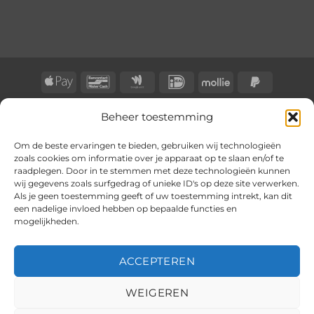
Apple
Bancontact
Google
IDeal
Mollie
PayPal
Pay
Wallet
2
BLOG
CONTACT
KLACHTENREGELING
Beheer toestemming
Copyright 2026 ©
BongersOnline
Om de beste ervaringen te bieden, gebruiken wij technologieën
zoals cookies om informatie over je apparaat op te slaan en/of te
raadplegen. Door in te stemmen met deze technologieën kunnen
wij gegevens zoals surfgedrag of unieke ID's op deze site verwerken.
Als je geen toestemming geeft of uw toestemming intrekt, kan dit
een nadelige invloed hebben op bepaalde functies en
mogelijkheden.
ACCEPTEREN
WEIGEREN