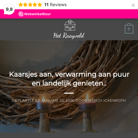
×
11
Reviews
9,8
Ga
0
naar
inhoud
Kaarsjes aan, verwarming aan puur
en landelijk genieten..
GEPLAATST OP
JANUARI 20, 2026
DOOR
WENDY ICKENROTH