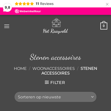
×
11
Reviews
9,8
Ga
naar
0
inhoud
Stenen accessoires
HOME
/
WOONACCESSOIRES
/
STENEN
ACCESSOIRES
FILTER