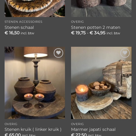
STENEN ACCESSOIRES
OVERIG
Stenen schaal
Stenen potten 2 maten
Prijsklasse:
€
16,50
€
19,75
-
€
34,95
incl. btw
incl. btw
€ 19,75
tot
€ 34,95
Toevoegen
Toevoegen
aan
aan
verlanglijst
verlanglijst
OVERIG
OVERIG
Stenen kruik ( linker kruik )
Marmer japati schaal
€
65,00
€
22,50
incl. btw
incl. btw