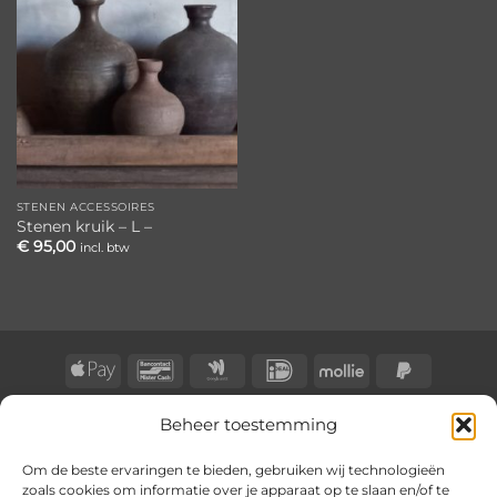
verlanglijst
STENEN ACCESSOIRES
Stenen kruik – L –
€
95,00
incl. btw
Apple
Bancontact
Google
IDeal
Mollie
PayPal
Pay
Wallet
2
BLOG
CONTACT
KLACHTENREGELING
Beheer toestemming
Copyright 2026 ©
BongersOnline
Om de beste ervaringen te bieden, gebruiken wij technologieën
zoals cookies om informatie over je apparaat op te slaan en/of te