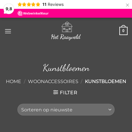
×
11
Reviews
9,8
Ga
naar
0
inhoud
Kunstbloemen
HOME
/
WOONACCESSOIRES
/
KUNSTBLOEMEN
FILTER