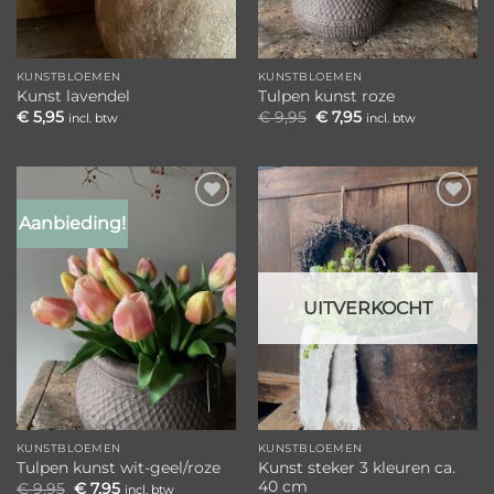
KUNSTBLOEMEN
KUNSTBLOEMEN
Kunst lavendel
Tulpen kunst roze
Oorspronkelijke
Huidige
€
5,95
€
9,95
€
7,95
incl. btw
incl. btw
prijs
prijs
was:
is:
€ 9,95.
€ 7,95.
Aanbieding!
Toevoegen
Toevoegen
aan
aan
verlanglijst
verlanglijst
UITVERKOCHT
KUNSTBLOEMEN
KUNSTBLOEMEN
Kunst steker 3 kleuren ca.
Tulpen kunst wit-geel/roze
40 cm
Oorspronkelijke
Huidige
€
9,95
€
7,95
incl. btw