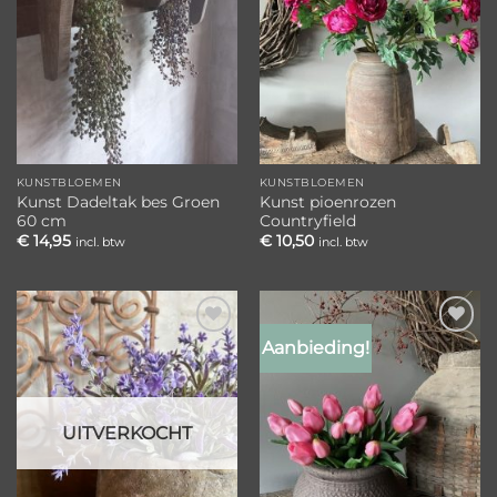
KUNSTBLOEMEN
KUNSTBLOEMEN
Kunst Dadeltak bes Groen
Kunst pioenrozen
60 cm
Countryfield
€
14,95
€
10,50
incl. btw
incl. btw
Aanbieding!
Toevoegen
Toevoegen
aan
aan
verlanglijst
verlanglijst
UITVERKOCHT