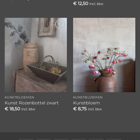
prijs
prijs
€
12,50
incl. btw
was:
is:
€ 9,95.
€ 7,95.
Toevoegen
Toevoegen
aan
aan
verlanglijst
verlanglijst
KUNSTBLOEMEN
KUNSTBLOEMEN
Kunst Rozenbottel zwart
Kunstbloem
€
18,50
€
8,75
incl. btw
incl. btw