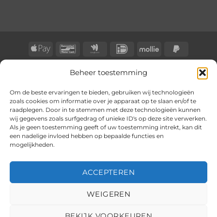
€ 14,95
tot
€ 21,95
Apple
Bancontact
Google
IDeal
Mollie
PayPal
Pay
Wallet
2
BLOG
CONTACT
KLACHTENREGELING
Beheer toestemming
Copyright 2026 ©
BongersOnline
Om de beste ervaringen te bieden, gebruiken wij technologieën
zoals cookies om informatie over je apparaat op te slaan en/of te
raadplegen. Door in te stemmen met deze technologieën kunnen
wij gegevens zoals surfgedrag of unieke ID's op deze site verwerken.
Als je geen toestemming geeft of uw toestemming intrekt, kan dit
een nadelige invloed hebben op bepaalde functies en
mogelijkheden.
ACCEPTEREN
WEIGEREN
BEKIJK VOORKEUREN