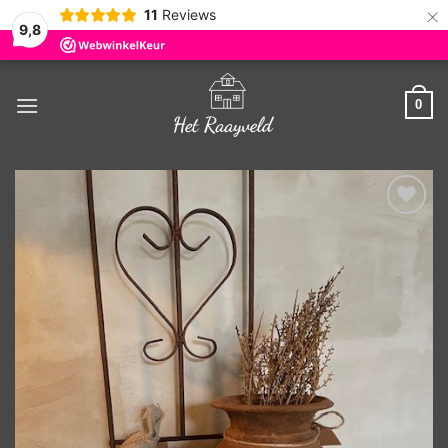
×
11
Reviews
9,8
Ga
naar
0
inhoud
Toevoegen
aan
verlanglijst